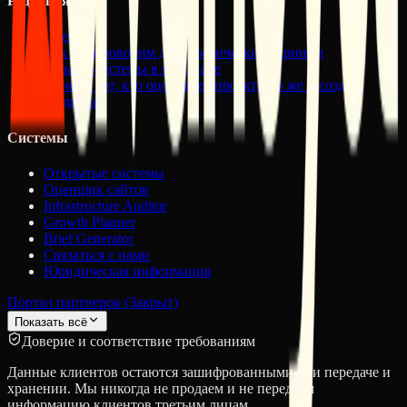
Редакция
Пресса
Как мы проводим диагностические спринты
Дизайн-системы в масштабе
Почему тот, кто оценивает проект, его же и создает
Медиакит
Системы
Открытые системы
Оценщик сайтов
Infrastructure Auditor
Growth Planner
Brief Generator
Связаться с нами
Юридическая информация
Портал партнеров (Закрыт)
Показать всё
Доверие и соответствие требованиям
Данные клиентов остаются зашифрованными при передаче и
хранении. Мы никогда не продаем и не передаем
информацию клиентов третьим лицам.