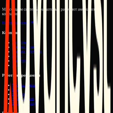
Websites
Future of Design: Deep Serenity
Мы создаём системы, на которых работают амбициозные
компании.
Начать разговор
Компания
Главная
Что мы делаем
Как мы работаем
О нас
Карьера
FAQ
Работа и программы
Что мы сделали
Цены
Foundry
Studio Grants
BetterStuff.org