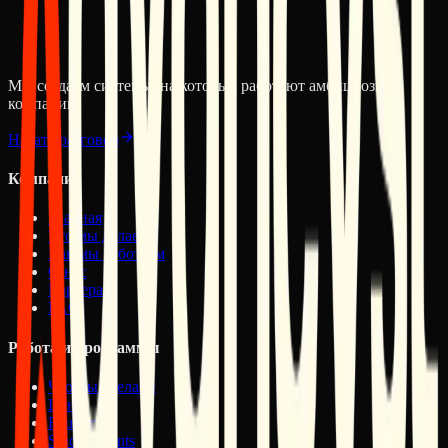
Похожие материалы
Advancyst Expansion: Mexico 2026
Мы создаём системы, на которых работают амбициозные
компании.
Начать разговор
Компания
Главная
Что мы делаем
Как мы работаем
О нас
Карьера
FAQ
Работа и программы
Что мы сделали
Цены
Foundry
Studio Grants