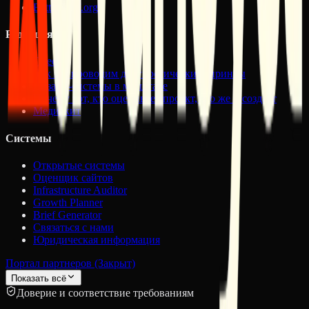
BetterStuff.org
Редакция
Пресса
Как мы проводим диагностические спринты
Дизайн-системы в масштабе
Почему тот, кто оценивает проект, его же и создает
Медиакит
Системы
Открытые системы
Оценщик сайтов
Infrastructure Auditor
Growth Planner
Brief Generator
Связаться с нами
Юридическая информация
Портал партнеров (Закрыт)
Показать всё
Доверие и соответствие требованиям