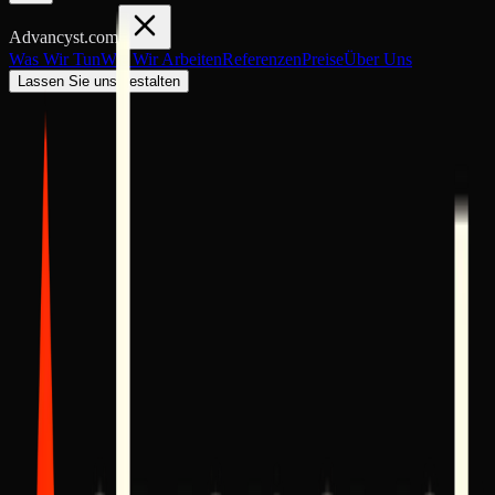
Advancyst
.com
Was Wir Tun
Wie Wir Arbeiten
Referenzen
Preise
Über Uns
Lassen Sie uns gestalten
PHASE
01
Diagnose
Wir beginnen mit einem tiefen Audit Ihrer aktuellen Realität. Wir
schauen uns Zahlen, Engpässe und verpasste Chancen an. Wir
verschreiben nichts, ohne vorher zu diagnostizieren.
Outcome:
Eine klare Roadmap und eine schonungslos ehrliche