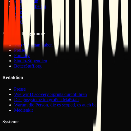
Was Wir Tun
Wie Wir Arbeiten
Über Uns
Karriere
FAQ
Arbeit & Programme
Was wir getan haben
Preise
Foundry
Studio-Stipendien
BetterStuff.org
Redaktion
Presse
Wie wir Discovery-Sprints durchführen
Designsysteme im großen Maßstab
Warum die Person, die es scoped, es auch baut
Medienkit
Systeme