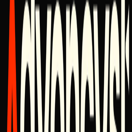
Einschätzung.
PHASE
02
Systemdesign
Wir entwerfen die Lösung. Hier trifft Strategie auf Architektur. Wir
definieren die Workflows, den Technologie-Stack und das Narrativ
der Marke.
Outcome:
Baupläne, Schemata und ein strategischer Masterplan.
PHASE
03
Bau & Implementierung
Wir führen aus. Wir konfigurieren die CRMs, schreiben die Texte,
entwerfen die Assets und verdrahten die Automatisierungen. Das ist
tiefe Arbeit, mit Präzision erledigt.