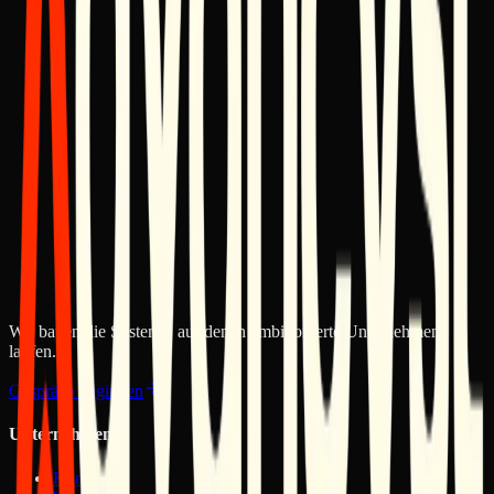
Outcome:
Ein voll funktionsfähiges, getestetes Betriebssystem.
PHASE
04
Optimierung & Skalierung
Kein System ist am ersten Tag perfekt. Wir überwachen die
Leistung, iterieren basierend auf Daten und erweitern die
Fähigkeiten, während das Unternehmen wächst.
Outcome:
Kontinuierliche Verbesserung und zunehmende
Hebelwirkung.
Wir bauen die Systeme, auf denen ambitionierte Unternehmen
laufen.
Gespräch beginnen
Unternehmen
Home