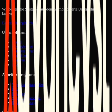
Websites
Future of Design: Deep Serenity
Wir bauen die Systeme, auf denen ambitionierte Unternehmen
laufen.
Gespräch beginnen
Unternehmen
Home
Was Wir Tun
Wie Wir Arbeiten
Über Uns
Karriere
FAQ
Arbeit & Programme
Was wir getan haben
Preise
Foundry
Studio-Stipendien
BetterStuff.org