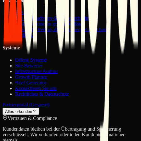
Redaktion
Presse
Wie wir Discovery-Sprints durchführen
Designsysteme im großen Maßstab
Warum die Person, die es scoped, es auch baut
Medienkit
Systeme
Offene Systeme
Site-Bewerter
Infrastructure Auditor
Growth Planner
Brief Generator
Kontaktieren Sie uns
Rechtliches & Datenschutz
Partnerportal (Gesperrt)
Alles erkunden
Vertrauen & Compliance
Kundendaten bleiben bei der Übertragung und Speicherung
verschlüsselt. Wir verkaufen oder teilen Kundeninformationen
niemals.