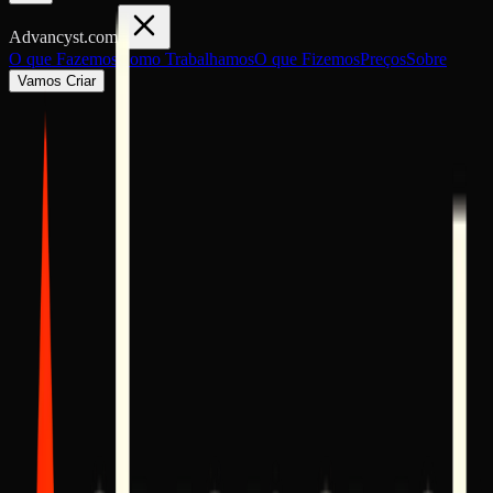
Advancyst
.com
O que Fazemos
Como Trabalhamos
O que Fizemos
Preços
Sobre
Vamos Criar
Termos e Condições
Política de Privacidade
Política de Cookies
1. Introdução
Bem-vindo à Advancyst. Estes Termos e Condições regem o seu
uso do nosso website e serviços. Ao aceder ou utilizar a nossa
plataforma, concorda em cumprir estes termos. A nossa abordagem
arquitetónica aos sistemas requer um compromisso com a excelênc