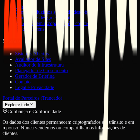
Imprensa
Como conduzimos sprints de descoberta
Sistemas de design em escala
Por que quem escopa também constrói
Kit de Imprensa
Sistemas
Sistemas Abertos
Avaliador de Sites
Auditor de Infraestrutura
Planejador de Crescimento
Gerador de Briefing
Contato
Legal e Privacidade
Portal de Parceiros (Trancado)
Explorar tudo
Confiança e Conformidade
Os dados dos clientes permanecem criptografados em trânsito e em
repouso. Nunca vendemos ou compartilhamos informações de
clientes.