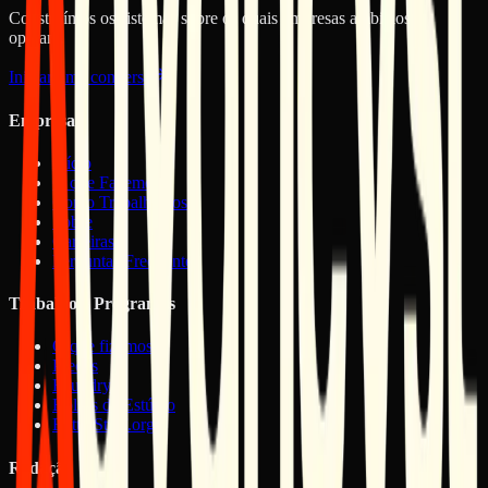
Construímos os sistemas sobre os quais empresas ambiciosas
operam.
Iniciar uma conversa
Empresa
Início
O que Fazemos
Como Trabalhamos
Sobre
Carreiras
Perguntas Frequentes
Trabalho e Programas
O que fizemos
Preços
Foundry
Bolsas de Estúdio
BetterStuff.org
Redação