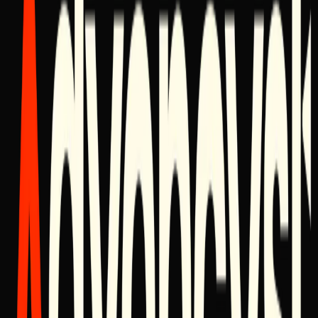
e a integridade profissional de todas as partes.
2. Propriedade Intelectual
Todas as plantas arquitetónicas, designs de sistemas, bases de códi
e metodologias desenvolvidas pela Advancyst permanecem
propriedade intelectual exclusiva da Advancyst, a menos que
especificado de outra forma num acordo de serviço formal. A
reprodução ou distribuição não autorizada é estritamente proibida.
3. Compromisso de Serviço
Os compromisos com a Advancyst estão sujeitos a Cartas de Proje
e Acordos de Nível de Serviço específicos. Estes documentos
fundamentais descrevem o âmbito, as entregas e os prazos da noss
parceria.
4. Limitação de Responsabilidade
A Advancyst fornece arquitetura e implementação de sistemas de
alto nível. Embora nos esforcemos pela precisão absoluta, não
somos responsáveis por fatores externos ou dependências de
terceiros que possam afetar o desempenho do sistema fora do noss
ambiente controlado.