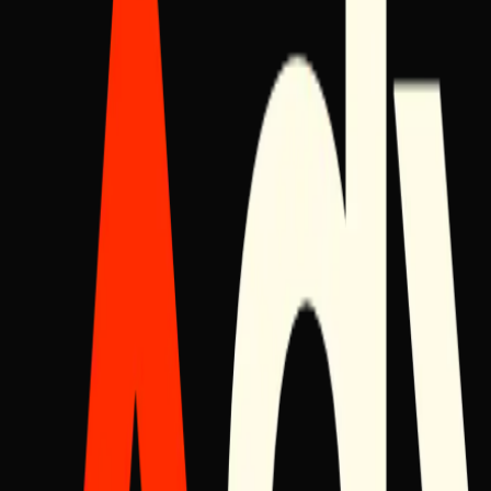
Auditor de Infraestrutura
ATIVO
Um scan técnico completo — Core Web Vitals, integridade de SEO e 
Planejador de Crescimento
ATIVO
Mapeie seu funil de leads, encontre o gargalo e receba um plano prior
Gerador de Briefing
ATIVO