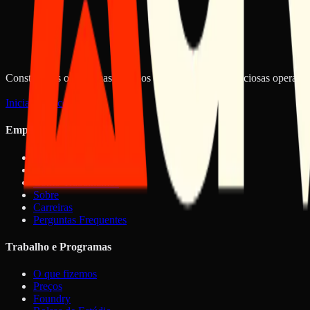
Você recebe um resultado estruturado. Sem muro de cadastro, sem rel
Construímos os sistemas sobre os quais empresas ambiciosas operam.
Iniciar uma conversa
Empresa
Início
O que Fazemos
Como Trabalhamos
Sobre
Carreiras
Perguntas Frequentes
Trabalho e Programas
O que fizemos
Preços
Foundry