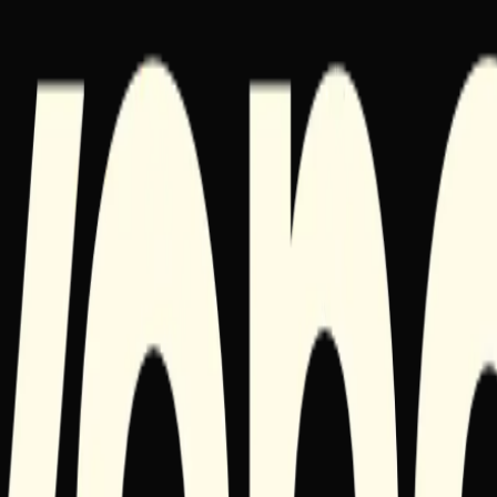
as correções que mais importam.
izado para resolvê-lo.