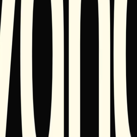
os — e envie direto para nós.
mas respostas, um parágrafo.
alho, ao vivo.