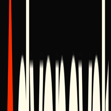
Technology Stack
Next.js
React
Tailwind CSS
Framer Motion
Vercel
PostgreSQL