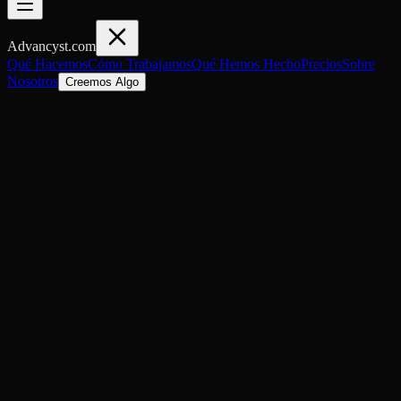
Advancyst
.com
Qué Hacemos
Cómo Trabajamos
Qué Hemos Hecho
Precios
Sobre
Nosotros
Creemos Algo
0
1
Capabilities