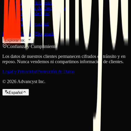
Auditor de Infraestructura
Planificador de Crecimiento
Generador de Brief
Contacto
Legal y Privacidad
Portal de Socios (Bloqueado)
Explorar todo
Confianza y Cumplimiento
Los datos de nuestros clientes permanecen cifrados en tránsito y en
reposo. Nunca vendemos ni compartimos información de clientes.
Legal y Privacidad
Protección de Datos
©
2026
Advancyst Inc.
Español