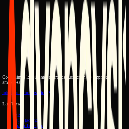
Correo Electrónico
Teléfono
Empresa (Opcional)
¿Qué estás intentando construir?
¿Qué áreas están involucradas? (Opcional)
Sitio Web / Landing Page
CRM / Sistemas Internos
IA y Automatizaciones
Operaciones / Flujo de Trabajo
Aún no estoy seguro
Solicitar Revisión de Construcción
Construimos los sistemas sobre los que corren las empresas
ambiciosas.
Iniciar una conversación
La Firma
Inicio
Qué Hacemos
Cómo Trabajamos