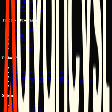
Sobre Nosotros
Carreras
Preguntas Frecuentes
Trabajo y Programas
Qué Hemos Hecho
Precios
Foundry
Becas de Estudio
BetterStuff.org
Redacción
Prensa
Cómo llevamos a cabo los sprints de descubrimiento
Sistemas de diseño a gran escala
Por qué quien define el alcance también lo construye
Kit de Prensa
Sistemas
Sistemas Abiertos
Valuador de Sitios