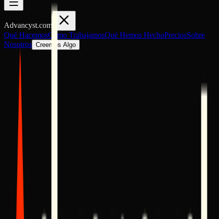
Advancyst
.com
Qué Hacemos
Cómo Trabajamos
Qué Hemos Hecho
Precios
Sobre
Nosotros
Creemos Algo
The Gate
Estás aquí para construir. Nos aseguramos de que se
haga bien.
Este es el punto de partida para nuevos sistemas, productos y bases.
Si estás listo para crear algo intencional y escalable, aquí es donde
comienza.
¿Por qué una solicitud?
Solo trabajamos con empresas que mejoran la vida de las personas.
Limitamos los compromisos activos para garantizar profundidad,
calidad e impacto a largo plazo. Este proceso protege a ambas
partes.
Nombre